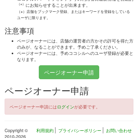
（※）
にお知らせすることが出来ます。
（※）店舗をブックマーク登録、またはキーワードを登録をしている
ユーザに限ります。
注意事項
ページオーナーには、店舗の運営者の方かその許可を得た方
のみが、なることができます。予めご了承ください。
ページオーナーには、予めココシルへのユーザ登録が必要と
なります。
ページオーナー申請
ページオーナー申請
ページオーナー申請には
ログイン
が必要です。
Copyright ©
利用規約
プライバシーポリシー
お問い合わせ
2010-2026