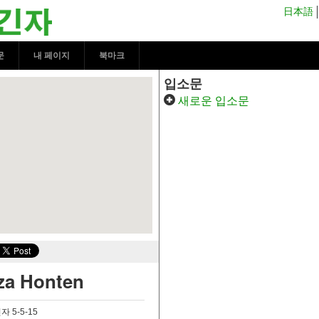
za Honten | 코코시르 긴자
日本語
문
내 페이지
북마크
입소문
새로운 입소문
nza Honten
 5-5-15