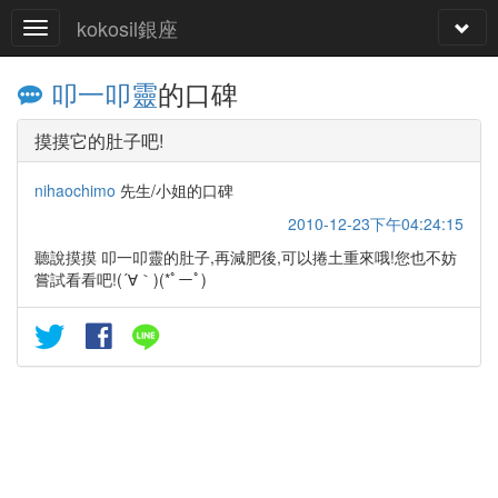
kokosil銀座
叩一叩靈
的口碑
摸摸它的肚子吧!
nihaochimo
先生/小姐的口碑
2010-12-23下午04:24:15
聽說摸摸 叩一叩靈的肚子,再減肥後,可以捲土重來哦!您也不妨
嘗試看看吧!(´∀｀)(*ﾟーﾟ)