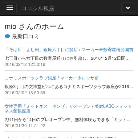
ココシル銀座
mio さんのホーム
最新口コミ
「そば所 よし田」銀座六丁目に開店
/
マーカー＠数寄屋橋公園前
七丁目から六丁目の数寄屋通りにお引越し、2016年2月12日開店しました。 コロッケそば（1,050円）も健在です、懐かしいw 開店サービスとのことでおむすび付けてくださいました。 銀座6-4-12 KNビル２階
2016/02/12 12:50:19
コナミスポーツクラブ銀座
/
マーカー＠ロッサ前
銀座3丁目の文祥堂ビルにあるコナミスポーツクラブ銀座が2016年5月31日をもって営業を終了するそうです。大きくないけどプールもありました。
2016/02/02 13:50:59
女性専用「ミットネス ギンザ」がオープン
/
美健LABOフィット
ネス館銀座店
2月1日から14日のプレオープン中、無料体験もできる「ミットネス」とはBOXING MITTとFITNESSをあわせた言葉みたい。ミット打ちを主体としたキックボクササイズトレーニングだそうです。ひきしまりそう。ストレス発散にも効果あるかなｗ
2016/01/30 11:21:22