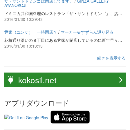
ザ・サントドミンゴは閉店してます。
/
GINZA GALLERY
AYANOKOJI
ドミニカ共和国料理のレストラン「ザ・サントドミンゴ」、店名ロゴはまだありますが閉店しています。 ５丁目にあったフレンチレストランの「ギンザ・カンセイ」さんが３月こちらに移転されて再開するらしいです。３フロア使うって、どんなお店になるのか楽しみです。
2016/01/30 10:29:43
尹家（ユンケ） 一時閉店？
/
マーカー＠すずらん通り起点
花椿通り沿いの８丁目にある尹家が閉店しているのに新年早々きがつきました。近所で３月に再開するとオーナーがおっしゃってました。☆２つの高級店ですので次の場所ちょっと気になります。
2016/01/30 10:13:13
続きを表示する
kokosil.net
アプリダウンロード