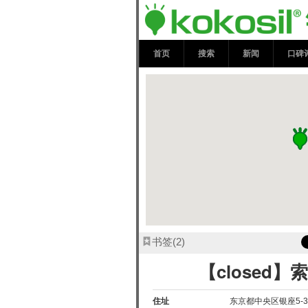
【closed】索尼
首页
搜索
新闻
口碑
书签
2
【closed】
住址
东京都中央区银座5-3-