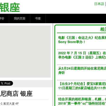
商店 银座 | kokosil银座
日本語
评价
我的页面
书签
相
电影《王国：命运之火》纪念展将
Sony Store举办！
2022 年 7 月 15 日（星期五）在 So
举办电影《王国 2 远征》上映
从5月24日星期四开始在索尼商
身听
【出生3个月纪念】爱宝5家索尼商
11日星期三的5家店铺总共111件 
索尼商店 银座
结合开展的相机和银座，札幌，名
2018”第一事件“α广场特别活
1 索尼大厦 4F