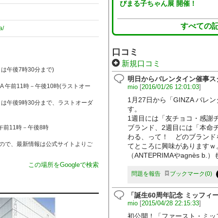
びまる子ちゃん展 開催！
すべての
a/
口コミ
新規口コミ
は午後7時30分まで)
明日からバレンタイン催事ス
ZA 午前11時－午後10時(ラストオー
mio
[
2016/01/26 12:01:03
]
1月27日から「GINZA バ
日は午後9時30分まで、ラストオーダ
す。
1週目には「友チョコ・感謝
ブランド、2週目には「本命
午前11時－午後8時
わる、って！ どのブランド
ので、最新情報は公式サイトよりご
てところに興味がありますｗ
（ANTEPRIMAやagnès 
この場所をGoogleで検索
問題を報告
ブックマーク
0
「誕生60周年記念 ミッフィ
mio
[
2015/04/28 22:15:33
]
初公開！「ファースト・ミッ