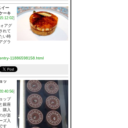
スイー
ケーキ
15:12:02
]
フォアグ
されて
たい時
アグラ
/entry-11886598158.html
ョッ
20:40:56
]
ョップ
と銀座
。購入
のが楽
ーズ入
です