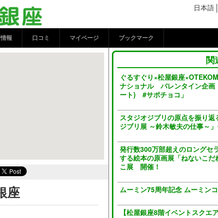
ココシル銀座
日本語
新情報
口コミ
マイページ
ブックマーク
関
ぐるすぐり×松屋銀座×OTEKO
ナショナル バレンタイン企画
ート) #サポチョコ」
スタジオジブリの原点を振り返
ジブリ展 ～鈴木敏夫の仕事～
発行数300万部超えのロングセ
する絵本の原画展「ねないこだれ
こ展 開催！
銀座
ムーミン75周年記念 ムーミン
【松屋銀座8階イベントスクエア