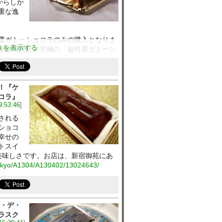
からしか
重な逸
選ガトーショコラのみの購入となりま
きを表示する
屋銀座限定で究極の「超特選ガトーシ
/entry-11765290907.html
！『ケ
コラ』
9:53:46
]
される
ショコ
幸せの
トスイ
美味しさです。お店は、新宿御苑にあ
/tokyo/A1304/A130402/13024643/
テ・デ・
ラスク