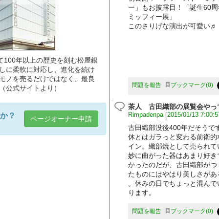
ー」もお披露目！「誕生60
ミッフィー展」
このさりげな演出が可愛い♬
て100年以上の歴史を刻む松屋銀
しに柔軟に対応し、進化を続け
モノを売るだけではなく、最良
問題を報告
ブックマーク
0
（公式サイトより）
茶人 古田織部の展覧会やっ
Rimpadenpa
[
2015/01/13 7:00:5
か？
ページオーナー申請
古田織部没後400年だそうで
休とはガラっと変わる前衛的
イン。織部焼として売られて
妙に曲がった器はあまり好き
かったのだが、古田織部がつ
たものにはやはり美しさがあ
。休みの日でちょっと混んで
ります。
問題を報告
ブックマーク
0