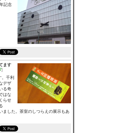
周年記念
てます
7
]
す。千利
なデザ
いる奇
ではな
くらせ
る
いました。茶室のしつらえの展示もあ