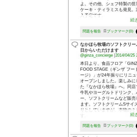
よ。その他、シェフ特製の世
ケーキ・ティラミスも発見。
入予定です。
続
問題を報告
ブックマーク
0
なかほら牧場のソフトクリー
日からいただけます
@ginza_concierge
[
2014/04/25 
本日より、食品フロア「GINZ
FOOD STAGE（ギンザ フー
ージ）」が24年振りにリニ
オープンしました。楽しみに
た『なかほら牧場』へ。同店
牛乳やヨーグルトドリンク、
ー、ソフトクリームなど販売
ます。ソフトクリームSサイ
りとしていますが、本物のミ
続
す。
問題を報告
ブックマーク
0