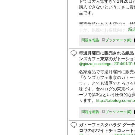
トでは大人気すぎて2月20日
購入できないというまさに貴
品です。
新宿御苑にある本店では、特
続
すが、銀座のお客様向けに松
ョコラ」も販売中。
問題を報告
ブックマーク
0
http://ameblo.jp/nyanco1010
毎週月曜日に販売される絶品
ンズカフェ東京のガトーショ
@ginza_concierge
[
2014/01/01 
名家逸品で毎週月曜日に販売
『ケンズカフェ東京のガトー
ラ』。とても濃厚でとろける
味です。食べログの東京ベス
ーツで第3位という圧倒的な
ります。
http://tabelog.com
問題を報告
ブックマーク
0
ガトーフェスタハラダ グー
ロワのホワイトチョコレート