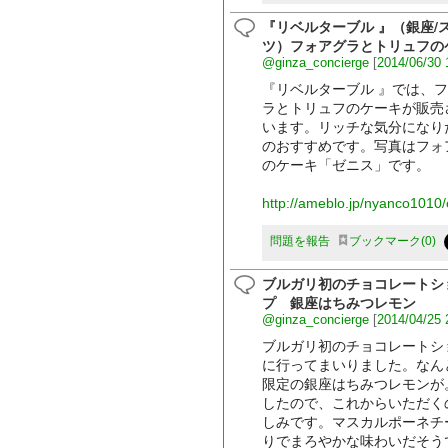
『リベルターブル 』（銀座/
ツ）フォアグラとトリュフの
@ginza_concierge
[
2014/06/30 
『リベルターブル 』では、
ラとトリュフのケーキが販売
います。リッチな気分になり
のおすすめです。写真はフォ
のケーキ「ゼニス」です。
http://ameblo.jp/nyanco1010
問題を報告
ブックマーク
0
ブルガリ初のチョコレートシ
プ 銀座はちみつレモン
@ginza_concierge
[
2014/04/25 
ブルガリ初のチョコレートシ
に行ってまいりました。なん
限定の銀座はちみつレモンが
したので、これからいただく
しみです。マスカルポーネチ
りでまろやかな味わいだそう