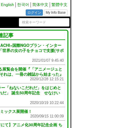
English
한국어
简体中文
繁體中文
ログイン
My Info Base
連記事
MACHI×国際NGOプラン・インター
「世界の女の子をチョコで支援(サポ
2021/01/07 9:45:40
る展覧会を開催『「アニメージュと
」それは、一冊の雑誌から始まった』
2020/12/28 12:15:21
ラー「ねないこだれだ」をはじめと
だ」 誕生50周年記念 せなけい
2020/10/19 10:22:44
コミックス展開催！
2020/09/15 11:00:09
にて】アニメ化30周年記念企画 ち