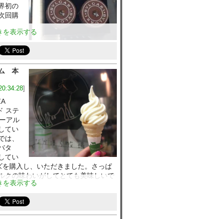
界初の
次回購
きを表示する
ム 本
20:34:28
]
A
ド ステ
ューアル
してい
では、
バタ
してい
ズを購入し、いただきました。さっぱ
ルクの味わいがしてとても美味しいで
きを表示する