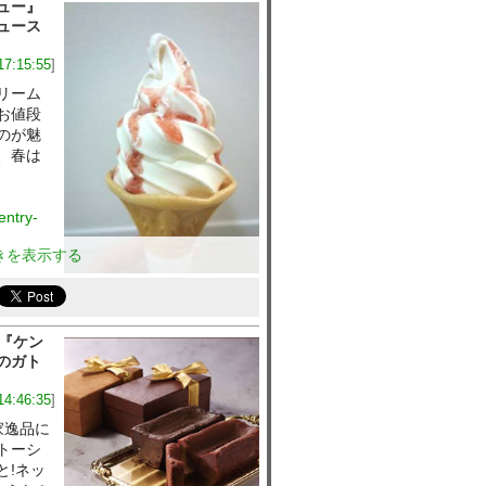
ュー』
ュース
17:15:55
]
リーム
お値段
のが魅
、春は
entry-
きを表示する
座『ケン
のガト
14:46:35
]
家逸品に
トーシ
と!ネッ