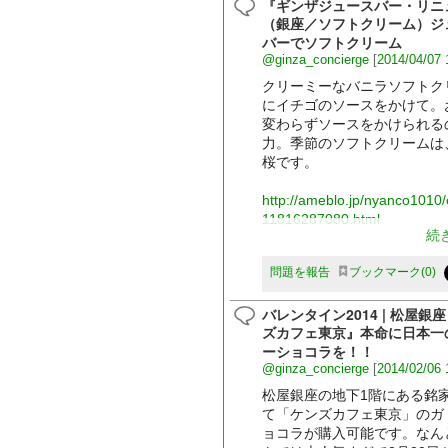
『ギンザジュースバー・リニ
（銀座／ソフトクリーム）ジ
バーでソフトクリーム
@ginza_concierge
[
2014/04/07 
クリーミーなバニラソフトク
にイチゴのソースをかけて。
変わらずソースをかけられる
力。季節のソフトクリームは
桜です。
http://ameblo.jp/nyanco1010/
11816287080.html
続
問題を報告
ブックマーク
0
バレンタイン2014 | 松屋銀
ズカフェ東京』本命に日本一
ーショコラを！！
@ginza_concierge
[
2014/02/06 
松屋銀座の地下1階にある銘
て「ケンズカフェ東京」のガ
ョコラが購入可能です。なん