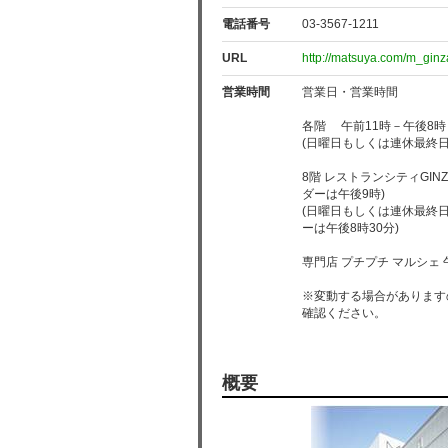
電話番号
03-3567-1211
URL
http://matsuya.com/m_ginz
営業時間
営業日・営業時間
各階 午前11時－午後8時
(日曜日もしくは連休最終日
8階 レストランシティGIN
ダーは午後9時)
(日曜日もしくは連休最終
ーは午後8時30分)
専門店 プチプチ マルシェ 
※変動する場合があります
確認ください。
概要