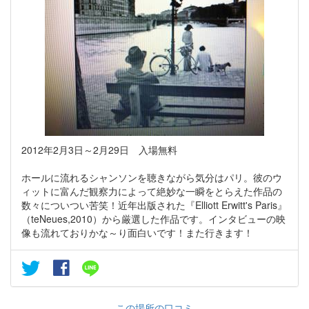
2012年2月3日～2月29日 入場無料
ホールに流れるシャンソンを聴きながら気分はパリ。彼のウ
ィットに富んだ観察力によって絶妙な一瞬をとらえた作品の
数々についつい苦笑！近年出版された『Elliott Erwitt's Paris』
（teNeues,2010）から厳選した作品です。インタビューの映
像も流れておりかな～り面白いです！また行きます！
この場所の口コミ