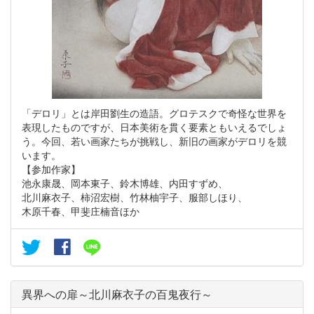
「デロリ」とは岸田劉生の造語。グロテスクで奇怪な世界を
表現したものですが、日本美術を貫く要素ともいえるでしょ
う。今回、若い画家たちが挑戦し、新旧の画家がデロリを競
います。
【参加作家】
池永康晟、岡本東子、鈴木博雄、内田すずめ、
北川麻衣子、柿沼宏樹、竹林柚宇子、服部しほり、
木原千春、甲斐庄楠音ほか
異界への扉～北川麻衣子の百鬼夜行～