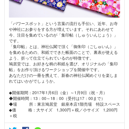
「パワースポット」という言葉の流行も手伝い、近年、お寺
や神社にお参りをする方が増えています。それにあわせて
今、注目を集めているのが「集印帖（しゅういんじょう）」
です。
「集印帖」とは、神社仏閣で頂く「御朱印（ごしゅいん）」
を集めるための、和紙でできた帳面のことで、裏表が使える
よう、折って仕立てられているのが特徴です。
鳩居堂では、お好きな柄の和紙を選び、オリジナルの「集印
帖」をお作り頂けるワークショップを開催中です。
あなただけの一冊を携えて、新春の神社仏閣めぐりを楽しま
れてはいかがでしょうか。
◆開催期間：2017年1月6日（金）～1月9日（祝・月）
◆開催時間：13：00～18：00（受付は17：00まで）
◆場 所：東京鳩居堂 銀座本店1階売場 特設スペース
◆価 格：大サイズ 1,300円＋税／小サイズ 1,200円
＋税