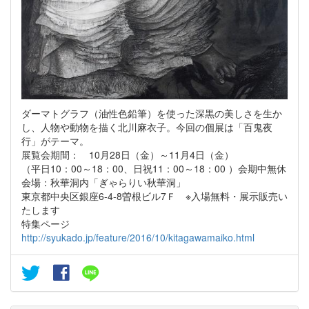
ダーマトグラフ（油性色鉛筆）を使った深黒の美しさを生か
し、人物や動物を描く北川麻衣子。今回の個展は「百鬼夜
行」がテーマ。
展覧会期間： 10月28日（金）～11月4日（金）
（平日10：00～18：00、日祝11：00～18：00 ）会期中無休
会場：秋華洞内「ぎゃらりい秋華洞」
東京都中央区銀座6-4-8曽根ビル7Ｆ ※入場無料・展示販売い
たします
特集ページ
http://syukado.jp/feature/2016/10/kitagawamaiko.html