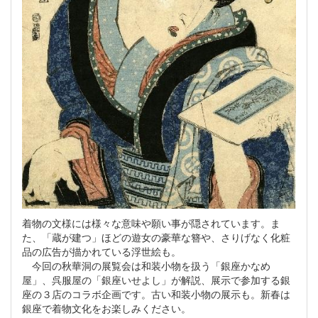
着物の​文様​には様々な意味や願い事が隠されています。ま
た、​「蔵が建つ」ほどの遊女の豪華な簪や、さりげなく化粧
品の広告が描かれている浮世絵も。
今回​の秋華洞の展覧会は​和装小物を扱う「銀座かなめ
屋」、呉服屋の「銀座いせよし」が解説、展示で参加​する​銀
座の３店​の​コラボ​企画です。​古い和装小物の展示も。​新春は
銀座で着物文化をお楽しみください。​