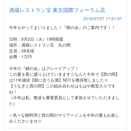
酒蔵レストラン宝 東京国際フォーラム店
2016/07/07 17:51:37
今年もやってまいりました！『鰻の会』のご案内です！！
日時：8月2日（火）19時開宴
場所：酒蔵レストラン宝 丸の間
定員：28名様
会費：1万円
今年の『鰻の会』はグレードアップ！
この夏を更に盛り上げていきます☆なんと今年で【西の関】
は11年連続【鰻に合うお酒】NO1を獲得致しました☆
【うなぎと西の関】この組み合わせはもはや殿堂入りです
ね！
（今年は私、敷波も審査委員として参加させていただきまし
た）
☆色々な鰻料理と西の関のマリアージュを今年の夏もお楽し
みくださいませ☆