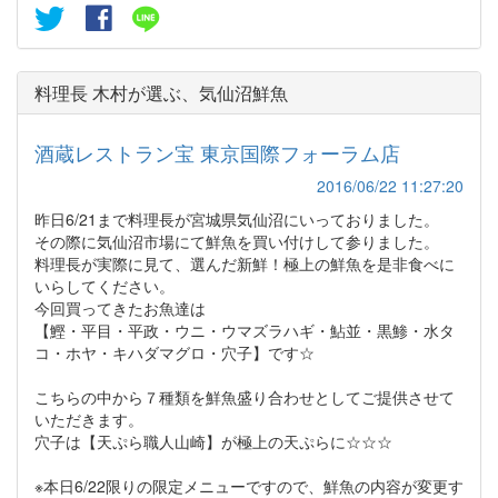
料理長 木村が選ぶ、気仙沼鮮魚
酒蔵レストラン宝 東京国際フォーラム店
2016/06/22 11:27:20
昨日6/21まで料理長が宮城県気仙沼にいっておりました。
その際に気仙沼市場にて鮮魚を買い付けして参りました。
料理長が実際に見て、選んだ新鮮！極上の鮮魚を是非食べに
いらしてください。
今回買ってきたお魚達は
【鰹・平目・平政・ウニ・ウマズラハギ・鮎並・黒鯵・水タ
コ・ホヤ・キハダマグロ・穴子】です☆
こちらの中から７種類を鮮魚盛り合わせとしてご提供させて
いただきます。
穴子は【天ぷら職人山崎】が極上の天ぷらに☆☆☆
※本日6/22限りの限定メニューですので、鮮魚の内容が変更す